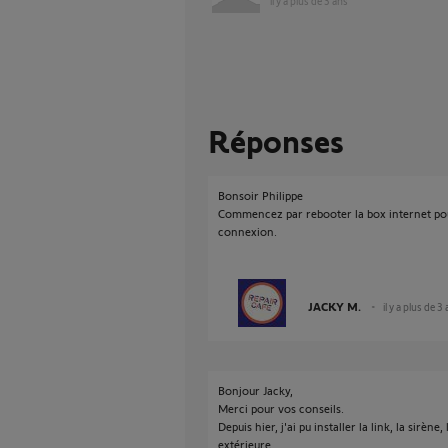
il y a plus de 3 ans
Réponses
Bonsoir Philippe
Commencez par rebooter la box internet pour
connexion.
JACKY M.
il y a plus de 3
Bonjour Jacky,
Merci pour vos conseils.
Depuis hier, j'ai pu installer la link, la sirène,
extérieure.