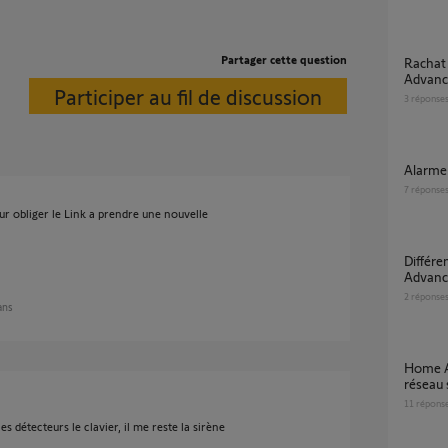
Partager cette question
Rachat de maison avec Home Alarm
Advanc
Participer au fil de discussion
3
réponse
Alarm
7
réponse
 obliger le Link a prendre une nouvelle
Différence entre Somfy Home Alarm
Advanc
2
réponse
 ans
Home Alarm Advanced ne bascule pas sur
réseau
11
répons
 les détecteurs le clavier, il me reste la sirène