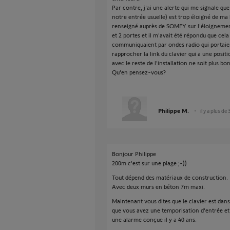
Par contre, j'ai une alerte qui me signale que
notre entrée usuelle) est trop éloigné de ma l
renseigné auprès de SOMFY sur l'éloignement
et 2 portes et il m'avait été répondu que cel
communiquaient par ondes radio qui portaie
rapprocher la link du clavier qui a une posit
avec le reste de l'installation ne soit plus bo
Qu'en pensez-vous?
Philippe M.
il y a plus de
Bonjour Philippe
200m c'est sur une plage ;-))
Tout dépend des matériaux de construction.
Avec deux murs en béton 7m maxi.
Maintenant vous dites que le clavier est dans
que vous avez une temporisation d'entrée e
une alarme conçue il y a 40 ans.