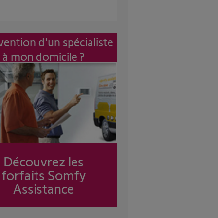
vention d'un spécialiste
à mon domicile ?
Découvrez les
forfaits Somfy
Assistance