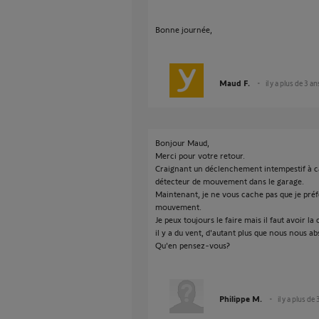
Bonne journée,
Maud F.
il y a plus de 3 an
Bonjour Maud,
Merci pour votre retour.
Craignant un déclenchement intempestif à cau
détecteur de mouvement dans le garage.
Maintenant, je ne vous cache pas que je préfé
mouvement.
Je peux toujours le faire mais il faut avoir la
il y a du vent, d'autant plus que nous nous 
Qu'en pensez-vous?
Philippe M.
il y a plus de