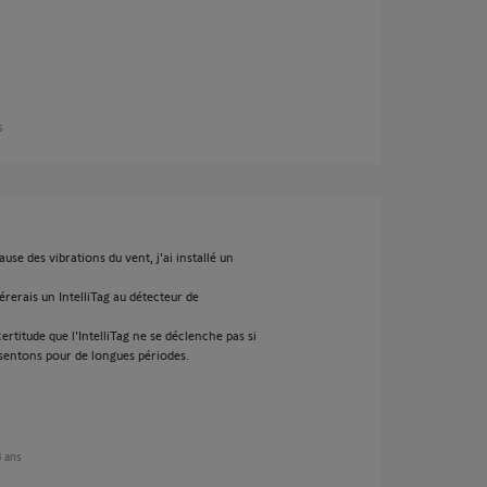
s
se des vibrations du vent, j'ai installé un
rerais un IntelliTag au détecteur de
 certitude que l'IntelliTag ne se déclenche pas si
absentons pour de longues périodes.
 3 ans