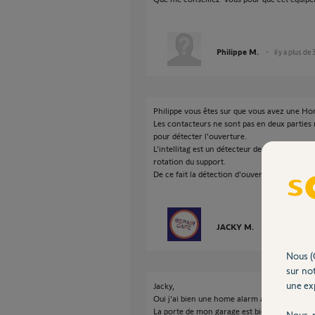
Philippe M.
il y a plus de
Philippe vous êtes sur que vous avez une 
Les contacteurs ne sont pas en deux parties m
pour détecter l'ouverture.
L'intellitag est un détecteur de choc et une b
rotation du support.
De ce fait la détection d'ouverture ne foncti
JACKY M.
il y a plus de 3
Nous (
sur not
une exp
Jacky,
Oui j'ai bien une home alarm advanced xl.
La porte de mon garage est bien coulissante 
Nous r