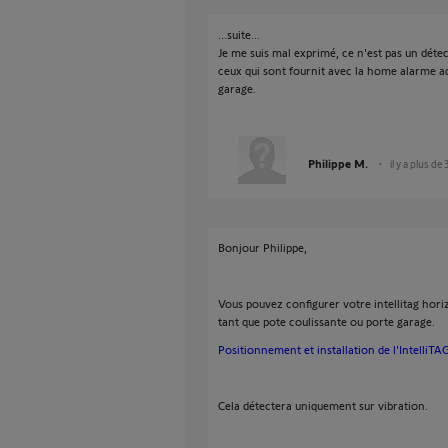
...suite...
Je me suis mal exprimé, ce n'est pas un déte
ceux qui sont fournit avec la home alarme ad
garage.
Philippe M.
il y a plus de
Bonjour Philippe,
Vous pouvez configurer votre intellitag hor
tant que pote coulissante ou porte garage.
Positionnement et installation de l'IntelliTA
Cela détectera uniquement sur vibration.