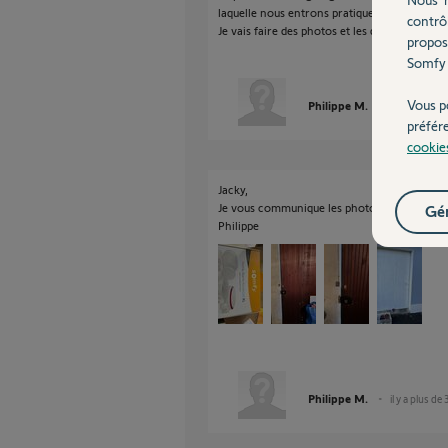
laquelle nous entrons pratiquement tout le t
contrô
Je vais faire des photos et les déposer dans l
propos
Somfy 
Vous p
Philippe M.
il y a plus de
préfér
cookie
Jacky,
Je vous communique les photos.
Gér
Philippe
Philippe M.
il y a plus de