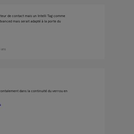
cteur de contact mais un Intelli Tag comme
vanced mais serait adapté à la porte du
 3 ans
izontalement dans la continuité du verrou en
G