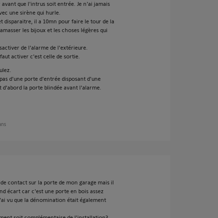
vant que l'intrus soit entrée. Je n'ai jamais
ec une sirène qui hurle.
t disparaitre, il a 10mn pour faire le tour de la
amasser les bijoux et les choses légères qui
ctiver de l'alarme de l'extérieure.
aut activer c'est celle de sortie.
ulez.
pas d'une porte d'entrée disposant d'une
 d'abord la porte blindée avant l'alarme.
 ans
r de contact sur la porte de mon garage mais il
nd écart car c'est une porte en bois assez
 J'ai vu que la dénomination était également
ent soit complémentaire de l'installation?