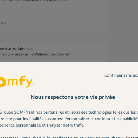
 3 ans
Home Alarme Advanced.
ais une seule car ils n'utilisent pas d'aimant
oussole électronique qui détermine si il a
Continuer sans ac
onne pas sur des ouvrants coulissants.
Nous respectons votre vie privée
 ans
Groupe SOMFY) et nos partenaires utilisons des technologies telles que les 
re site pour les finalités suivantes: Personnaliser le contenu et les publicités
érience personnalisée et analyser notre trafic.
mais elle a également une porte intégrée par
espectons votre droit à la confidentialité et vous pouvez choisir d’accep