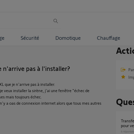
ge
Sécurité
Domotique
Chauffage
Acti
rrive pas à l'installer?
Par
Im
 que je n'arrive pas à installer.
je veux installer la sirène, j'ai une fenêtre "échec de
emises mais toujours échec.
Ques
l n'y a oas de connexion internet alors que tous mes autres
Transfert alarme Home alarm advanced xl
pour ve
4
réponse