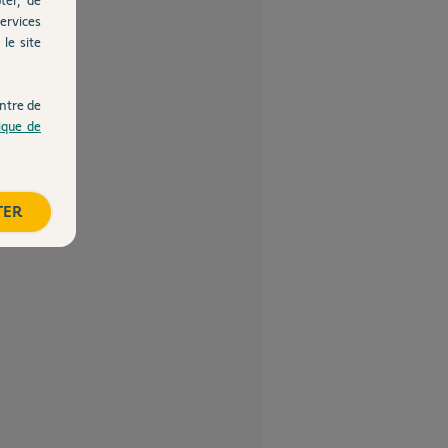
ervices
le site
ntre de
tique de
TER