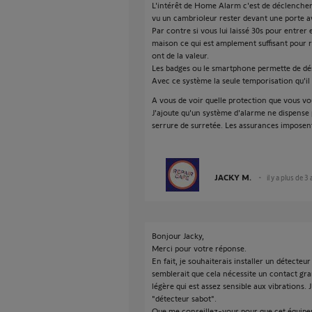
L'intérêt de Home Alarm c'est de déclencher a
vu un cambrioleur rester devant une porte av
Par contre si vous lui laissé 30s pour entrer e
maison ce qui est amplement suffisant pour r
ont de la valeur.
Les badges ou le smartphone permette de désa
Avec ce système la seule temporisation qu'il f
A vous de voir quelle protection que vous vo
J'ajoute qu'un système d'alarme ne dispense 
serrure de surretée. Les assurances imposent
JACKY M.
il y a plus de 3
Bonjour Jacky,
Merci pour votre réponse.
En fait, je souhaiterais installer un détecteu
semblerait que cela nécessite un contact gra
légère qui est assez sensible aux vibrations.
"détecteur sabot".
Que me conseillez-vous pour que cet équipem