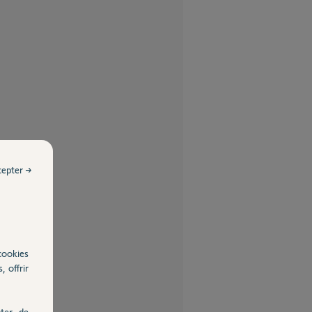
cepter →
cookies
, offrir
ter, de