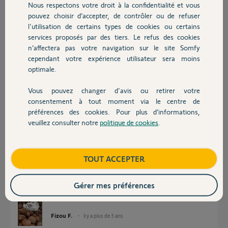
il y a plus de 3 ans
Nous respectons votre droit à la confidentialité et vous
Chauffage
pouvez choisir d’accepter, de contrôler ou de refuser
l'utilisation de certains types de cookies ou certains
services proposés par des tiers. Le refus des cookies
Autres produits
Réponses
n’affectera pas votre navigation sur le site Somfy
cependant votre expérience utilisateur sera moins
optimale.
Bonsoir
Changer le cable réseau RJ45
Vous pouvez changer d'avis ou retirer votre
Devis avec un pro
consentement à tout moment via le centre de
JACKY M.
il y a plus de 3 ans
préférences des cookies. Pour plus d’informations,
veuillez consulter notre
politique de cookies
.
Contact
Bonjour.
Boutique
TOUT ACCEPTER
Merci pour votre retour. J'ai déjà essayé mais ça ne fonctionne pas non
plus.
Gérer mes préférences
Ça clignote rouge, ensuite j'ai du blanc et ça repasse au rouge.
Fizou F.
il y a plus de 3 ans