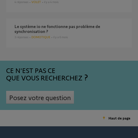
4
réponses
VOLET
il y a 4 mois
Le système io ne fonctionne pas problème de
synchronisation ?
3
réponses
DOMOTIQUE
il y a 6 mois
CE N'EST PAS CE
QUE VOUS RECHERCHEZ
Posez votre question
Haut de page