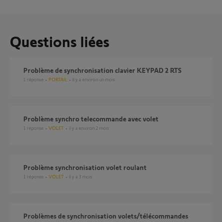
Questions liées
Problème de synchronisation clavier KEYPAD 2 RTS
1
réponse
PORTAIL
il y a environ un mois
Problème synchro telecommande avec volet
1
réponse
VOLET
il y a environ 2 mois
Problème synchronisation volet roulant
1
réponse
VOLET
il y a 3 mois
Problèmes de synchronisation volets/télécommandes