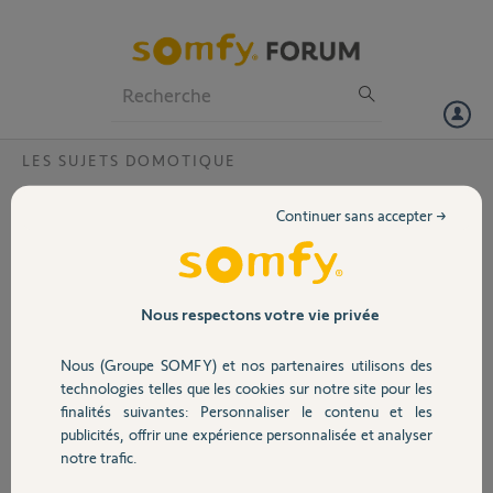
Particuliers
Professionnels
Forum
LES SUJETS DOMOTIQUE
Volet
Problème synchronisation un
Continuer sans accepter →
Bonjour,
Portail
J'ai une tahoma v2 que je n'ai jamais réussi à connecter. Pouvez vous
m'aider. Elle reste toujours rouge malgré mes tentatives de
Garage
Nous respectons votre vie privée
synchronisation.
Le code pin est 1211-1427-4018.
Nous (Groupe SOMFY) et nos partenaires utilisons des
Sécurité
Merci d'avance pour votre aide,
technologies telles que les cookies sur notre site pour les
finalités suivantes: Personnaliser le contenu et les
Bien cordialement
publicités, offrir une expérience personnalisée et analyser
Domotique
notre trafic.
Fizou F.