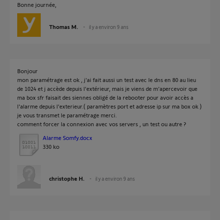
Bonne journée,
Thomas M.
il y a environ 9 ans
Bonjour
mon paramétrage est ok , j'ai fait aussi un test avec le dns en 80 au lieu
de 1024 et j accède depuis l'extérieur, mais je viens de m'apercevoir que
ma box sfr faisait des siennes obligé de la rebooter pour avoir accès a
l'alarme depuis l'exterieur.( paramètres port et adresse ip sur ma box ok )
je vous transmet le paramétrage merci.
comment forcer la connexion avec vos servers , un test ou autre ?
Alarme Somfy.docx
330 ko
christophe H.
il y a environ 9 ans