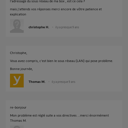
l'adressage du sous réseau de ma box , est ce cela ?
mais j’attends vos réponses merci encore de vôtre patience et
explication
christophe H.
il y a presque 9 ans
Christophe,
Vous avez compris, c'est bien le sous réseau (LAN) qui pose problème.
Bonne journée,
Thomas M.
il y a presque 9 ans
re-bonjour
Mon problème est réglé suite a vos directives ...merci énormément
Thomas M.