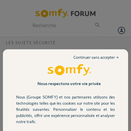
Particuliers
Professionnels
Forum
LES SUJETS SÉCURITÉ
Volet
caméra non opérationnelle ?
Continuer sans accepter →
Bonjour
Portail
Je possède un Kit alarme sans fil Protexiom Pack Exclusif GSM somfy
et depuis peu l'état de mon alarme est en point d'exclamation rouge
Garage
Nous respectons votre vie privée
pour cause de "Caméra non opérationnelle" sur la liste de mes
éléments ; caméra que je n'ai pas évidemment, je n'ai que des
Nous (Groupe SOMFY) et nos partenaires utilisons des
détecteurs , comment supprimer ou désactiver cette option ?
Sécurité
technologies telles que les cookies sur notre site pour les
J'ai cru voir sur le forum qu'un "superviseur" somfy pouvait accéder à
finalités suivantes: Personnaliser le contenu et les
distance sur mon alarme et faire le nécessaire ?
publicités, offrir une expérience personnalisée et analyser
Domotique
merci ...
notre trafic.