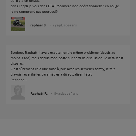
qu' il y a un défaut.
dans l appli je vois dans ETAT :"camera non opérationnelle" en rouge.
je ne comprend pas pourquoi?
raphael B.
il y a plus de 4 ans
Bonjour, Raphaël, j'avais exactement le même problème (depuis au
moins 3 ans) mais depuis mon poste sur ce fil de discussion, le défaut est
disparu...
C'est sûrement lié à une mise à jour avec les serveurs somfy, le fait
d'avoir reverifié les paramètres a dû actualiser l'état.
Patience...
Raphaël R.
il y a plus de 4 ans