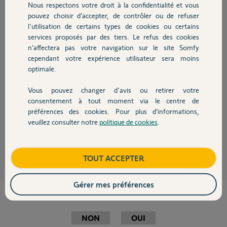
Nous respectons votre droit à la confidentialité et vous
christophe H.
Chauffage
pouvez choisir d’accepter, de contrôler ou de refuser
il y a environ 9 ans
l'utilisation de certains types de cookies ou certains
Participer au fil de discussion
services proposés par des tiers. Le refus des cookies
Autres produits
n’affectera pas votre navigation sur le site Somfy
cependant votre expérience utilisateur sera moins
optimale.
Bonjour,
Vous pouvez changer d'avis ou retirer votre
Devis avec un pro
laissez ici le n° à 5 chiffres de votre centrale que vous trouverez dans la
consentement à tout moment via le centre de
liste des éléments.
préférences des cookies. Pour plus d’informations,
Un yellow vous répondra sur ce post.
veuillez consulter notre
politique de cookies
.
Contact
Sylvain C.
il y a environ 9 ans
Boutique
TOUT ACCEPTER
Gérer mes préférences
Cette réponse vous a-t-elle aidé ?
NON
OUI