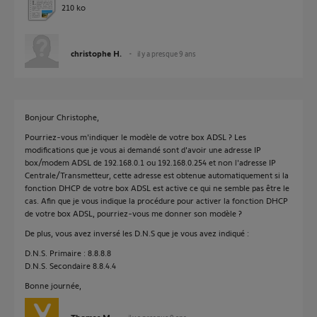
210 ko
christophe H.
il y a presque 9 ans
Bonjour Christophe,
Pourriez-vous m'indiquer le modèle de votre box ADSL ? Les
modifications que je vous ai demandé sont d'avoir une adresse IP
box/modem ADSL de 192.168.0.1 ou 192.168.0.254 et non l'adresse IP
Centrale/Transmetteur, cette adresse est obtenue automatiquement si la
fonction DHCP de votre box ADSL est active ce qui ne semble pas être le
cas. Afin que je vous indique la procédure pour activer la fonction DHCP
de votre box ADSL, pourriez-vous me donner son modèle ?
De plus, vous avez inversé les D.N.S que je vous avez indiqué :
D.N.S. Primaire : 8.8.8.8
D.N.S. Secondaire 8.8.4.4
Bonne journée,