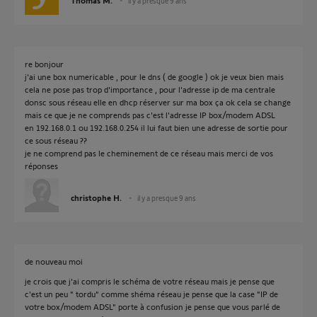
Thomas M.
il y a presque 9 ans
re bonjour
j'ai une box numericable , pour le dns ( de google ) ok je veux bien mais
cela ne pose pas trop d'importance , pour l'adresse ip de ma centrale
donsc sous réseau elle en dhcp réserver sur ma box ça ok cela se change
mais ce que je ne comprends pas c'est l'adresse IP box/modem ADSL
en 192.168.0.1 ou 192.168.0.254 il lui faut bien une adresse de sortie pour
ce sous réseau ??
je ne comprend pas le cheminement de ce réseau mais merci de vos
réponses
christophe H.
il y a presque 9 ans
de nouveau moi
je crois que j'ai compris le schéma de votre réseau mais je pense que
c'est un peu " tordu" comme shéma réseau je pense que la case "IP de
votre box/modem ADSL" porte à confusion je pense que vous parlé de