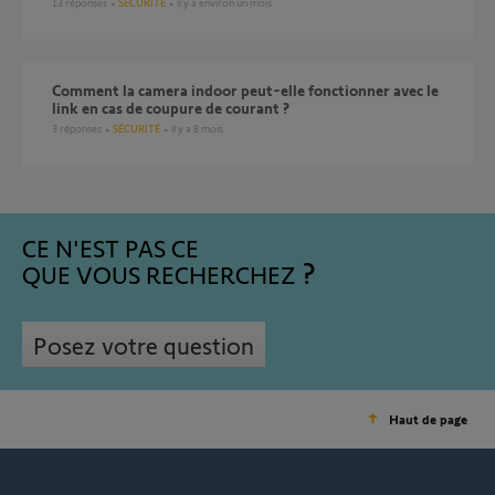
13
réponses
SÉCURITÉ
il y a environ un mois
Comment la camera indoor peut-elle fonctionner avec le
link en cas de coupure de courant ?
3
réponses
SÉCURITÉ
il y a 8 mois
CE N'EST PAS CE
QUE VOUS RECHERCHEZ
Posez votre question
Haut de page