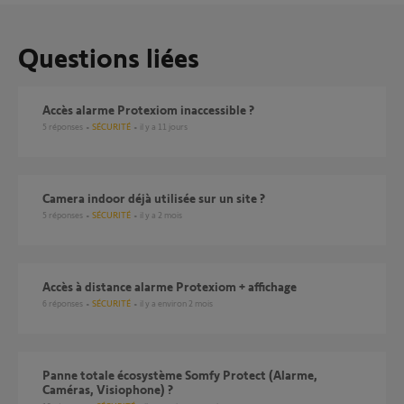
Questions liées
Accès alarme Protexiom inaccessible ?
5
réponses
SÉCURITÉ
il y a 11 jours
camera indoor déjà utilisée sur un site ?
5
réponses
SÉCURITÉ
il y a 2 mois
Accès à distance alarme Protexiom + affichage
6
réponses
SÉCURITÉ
il y a environ 2 mois
Panne totale écosystème Somfy Protect (Alarme,
Caméras, Visiophone) ?