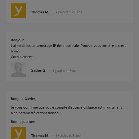
Thomas M.
il y a presque 6 ans
Bonjour
J ai refait les parametrage IP de la centrale. Pouvez vous me dire si c est
bon?
Cordialement
Xavier G.
il y a plus de 5 ans
Bonjour Xavier,
Je vous confirme que votre compte d'accès à distance est maintenant
bien paramétré et fonctionnel.
Bonne journée,
Thomas M.
il y a plus de 5 ans