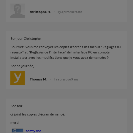
christophe H.
il y a presque 9 ans
Bonjour Christophe,
Pourriez-vous me renvoyer les copies d'écrans des menus "Réglages du
réseaux" et "Réglages de l'interface" de l'interface PC en compte
installateur avec les modifications que je vous avez demandées ?
Bonne journée,
Thomas M.
il y a presque 9 ans
Bonsoir
ci joint les copies d'écran demandé.
merci
somfy.doc