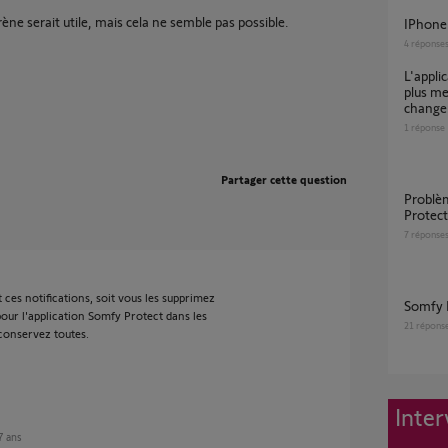
irène serait utile, mais cela ne semble pas possible.
iPhone 
4
réponse
L'application Somfy protection ne reconnaît
plus me
change
1
réponse
Partager cette question
Problème Alarme fantôme dans Somfy
Protect
7
réponse
 ces notifications, soit vous les supprimez
Somfy
 pour l'application Somfy Protect dans les
21
répons
 conservez toutes.
Inter
 7 ans