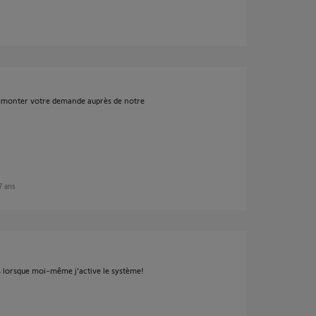
s remonter votre demande auprès de notre
 7 ans
ns lorsque moi-même j'active le système!