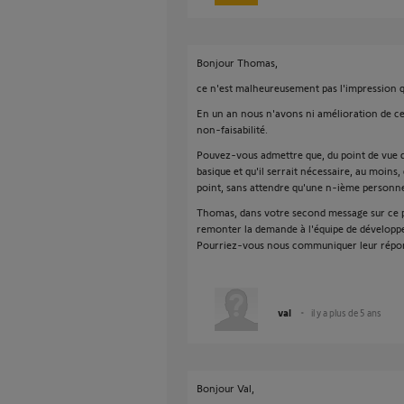
Bonjour Thomas,
ce n'est malheureusement pas l'impression 
En un an nous n'avons ni amélioration de cett
non-faisabilité.
Pouvez-vous admettre que, du point de vue de
basique et qu'il serrait nécessaire, au moins
point, sans attendre qu'une n-ième personn
Thomas, dans votre second message sur ce po
remonter la demande à l'équipe de dévelop
Pourriez-vous nous communiquer leur répo
val
il y a plus de 5 ans
Bonjour Val,