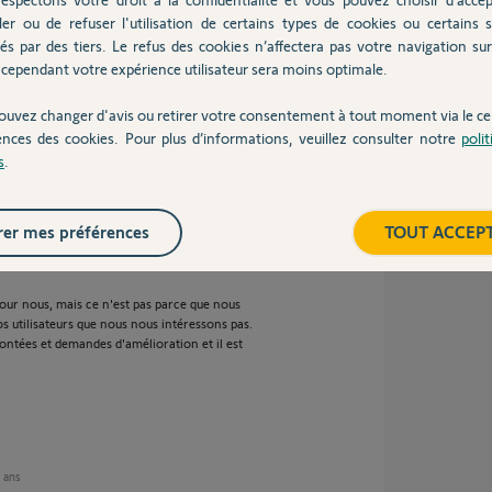
ler ou de refuser l'utilisation de certains types de cookies ou certains s
ir les notifications que l'on reçoit, c'est
és par des tiers. Le refus des cookies n’affectera pas votre navigation sur 
emandé depuis qlq temps, qui est évident (vos
sées par l'UX/UI ?) et qui est simple à réaliser.
cependant votre expérience utilisateur sera moins optimale.
 en serait reconnaissant.
ouvez changer d'avis ou retirer votre consentement à tout moment via le ce
ences des cookies. Pour plus d’informations, veuillez consulter notre
poli
s
.
ns
er mes préférences
TOUT ACCEP
pour nous, mais ce n'est pas parce que nous
 utilisateurs que nous nous intéressons pas.
ntées et demandes d'amélioration et il est
5 ans