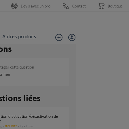
Devis avec un pro
Contact
Boutique
Autres produits
ons
tager cette question
primer
tions liées
e
SÉCURITÉ
il y a 4 mois
es