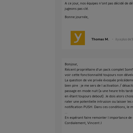
A ce jour, nos équipes n'ont pas décidé de d
jugeons pas clé.
Bonne journée,
Thomas M.
il y a plus de 
Bonjour,
Récent propriétaire d’un pack complet Somfy 
voir cette fonctionnalité toujours non dével
La question de vie privée évoquée précédem
bien pire : je me sers de l activation / désac
passage en mode nuit (a une heure très tardiv
en étant toujours debout). Je dois alors chois
rater une potentielle intrusion ou laisser les 
notification PUSH. Dans ces conditions, le m
...
En espérant faire remonter l importance de c
Cordialement, Vincent J