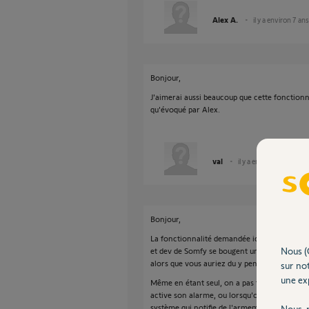
Alex A.
il y a environ 7 ans
Bonjour,
J'aimerai aussi beaucoup que cette fonctionn
qu'évoqué par Alex.
val
il y a environ 7 ans
Bonjour,
La fonctionnalité demandée ici est nécessair
Nous (
et dev de Somfy se bougent un peu... Je ne 
alors que vous auriez du y penser dès la créat
sur not
une exp
Même en étant seul, on a pas forcement envi
active son alarme, ou lorsqu'on rentre chez 
système qui notifie de l'armement/désarmeme
Nous r