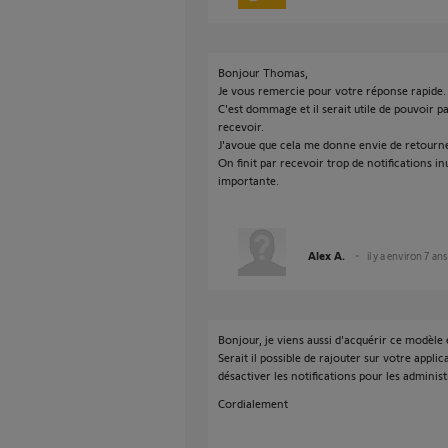
Bonjour Thomas,
Je vous remercie pour votre réponse rapide.
C'est dommage et il serait utile de pouvoir p
recevoir.
J'avoue que cela me donne envie de retourner
On finit par recevoir trop de notifications in
importante.
Alex A.
il y a environ 7 ans
Bonjour, je viens aussi d'acquérir ce modèle e
Serait il possible de rajouter sur votre appl
désactiver les notifications pour les administ
Cordialement