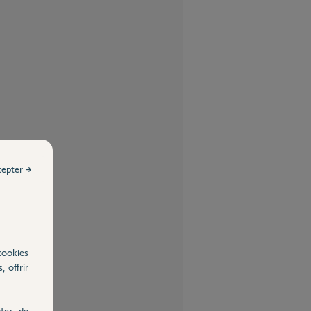
cepter →
cookies
, offrir
ter, de