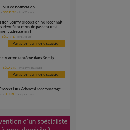
: plus de notification
SÉCURITÉ
il y a 20 jours
s
s identifiant mots de passe suite à
ment adresse mail
SÉCURITÉ
il y a 3 jours
Participer au fil de discussion
SÉCURITÉ
il y a environ 2 mois
s
Participer au fil de discussion
 Protect Link Adanced redemmarage
SÉCURITÉ
il y a 2 mois
es
vention d'un spécialiste
à mon domicile ?