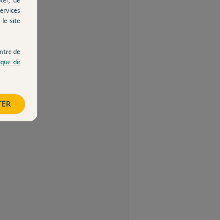
ervices
le site
ntre de
tique de
TER