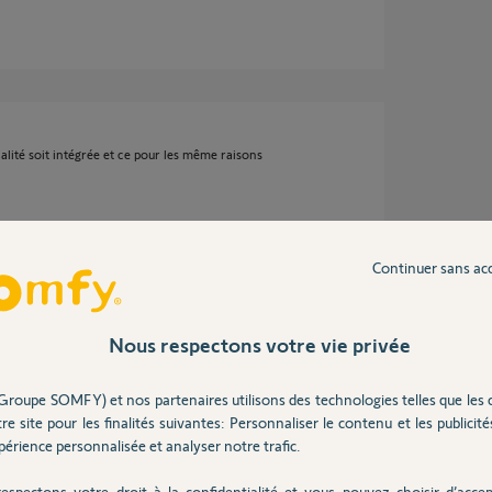
alité soit intégrée et ce pour les même raisons
Continuer sans ac
Nous respectons votre vie privée
e donc ça serait bien que les équipes produits
Groupe SOMFY) et nos partenaires utilisons des technologies telles que les 
comprends même pas pourquoi c'est un sujet,
ion de l'app.
re site pour les finalités suivantes: Personnaliser le contenu et les publicités
érience personnalisée et analyser notre trafic.
e de recevoir une notification lorsqu'on
nous (a part Somfy, je ne connais pas de
nt en notification push...).
espectons votre droit à la confidentialité et vous pouvez choisir d’accep