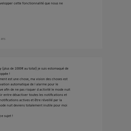
évelopper cette fonctionnalité que nous ne
5 ans
(plus de 1000€ au total) je suis estomaqué de
oppée !
ment est une chose, ma vision des choses est
tivation automatique de l alarme pour le
e afin de ne pas risquer d activité le mode nuit
ir entre désactiver toutes les notifications et
notifications actives et être réveillé par la
ode nuit deviens totalement inutile pour moi
e sujet !