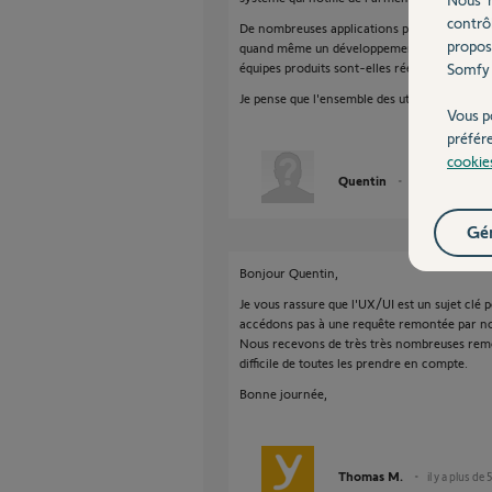
contrô
De nombreuses applications proposent de chois
propos
quand même un développement qui vous est d
équipes produits sont-elles réellement intéres
Somfy 
Je pense que l'ensemble des utilisateurs vous
Vous p
préfér
cookie
Quentin
il y a plus de 5 a
Gér
Bonjour Quentin,
Je vous rassure que l'UX/UI est un sujet clé 
accédons pas à une requête remontée par nos
Nous recevons de très très nombreuses remo
difficile de toutes les prendre en compte.
Bonne journée,
Thomas M.
il y a plus de 