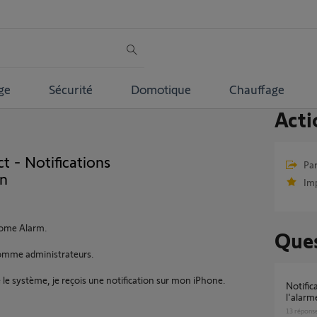
ge
Sécurité
Domotique
Chauffage
Acti
t - Notifications
Par
on
Im
Home Alarm.
Ques
omme administrateurs.
le système, je reçois une notification sur mon iPhone.
Notification d'activation/désactivation de
l'alarm
13
répons