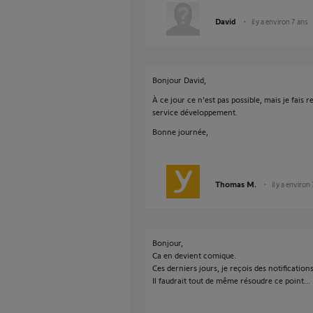
David
il y a environ 7 ans
Bonjour David,
À ce jour ce n'est pas possible, mais je fai
service développement.
Bonne journée,
Thomas M.
il y a environ
Bonjour,
Ca en devient comique.
Ces derniers jours, je reçois des notificatio
Il faudrait tout de même résoudre ce point...