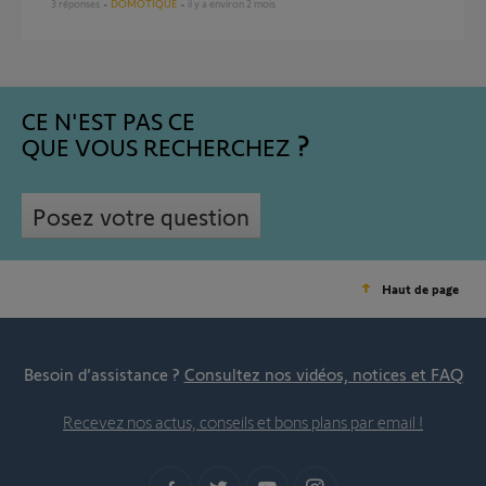
3
réponses
DOMOTIQUE
il y a environ 2 mois
CE N'EST PAS CE
QUE VOUS RECHERCHEZ
Posez votre question
Haut de page
Besoin d’assistance ?
Consultez nos vidéos, notices et FAQ
Recevez nos actus, conseils et bons plans par email !