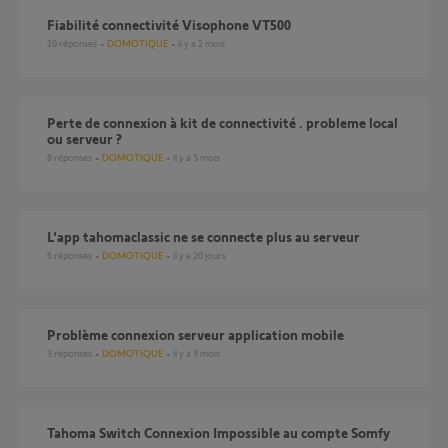
Fiabilité connectivité Visophone VT500
10
réponses
DOMOTIQUE
il y a 2 mois
perte de connexion à kit de connectivité . probleme local
ou serveur ?
8
réponses
DOMOTIQUE
il y a 5 mois
l'app tahomaclassic ne se connecte plus au serveur
6
réponses
DOMOTIQUE
il y a 20 jours
Problème connexion serveur application mobile
3
réponses
DOMOTIQUE
il y a 9 mois
Tahoma Switch Connexion Impossible au compte Somfy