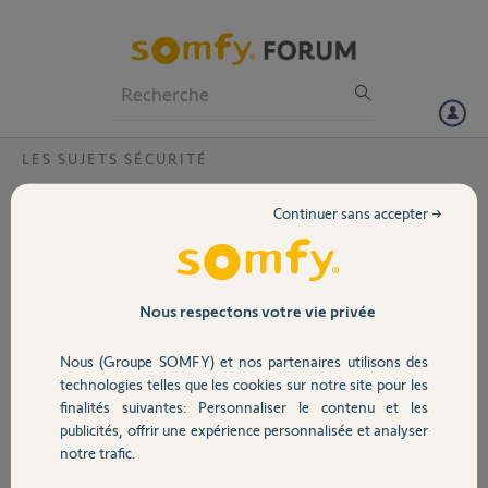
Particuliers
Professionnels
Forum
LES SUJETS SÉCURITÉ
Volet
probleme connexion serveur
Continuer sans accepter →
bonjour je n'arrive pas à creermon compte
Portail
dans un premier temps mon n°ip de ma centrale ne fonctionnait pas,
de ce fait j'ai entrer le code 2480-03, mais le serveur est toujours en
"recherche de votre centrale"
Garage
Nous respectons votre vie privée
help me!!!
Nous (Groupe SOMFY) et nos partenaires utilisons des
Sécurité
technologies telles que les cookies sur notre site pour les
virginie L.
finalités suivantes: Personnaliser le contenu et les
il y a presque 6 ans
publicités, offrir une expérience personnalisée et analyser
Domotique
Participer au fil de discussion
notre trafic.