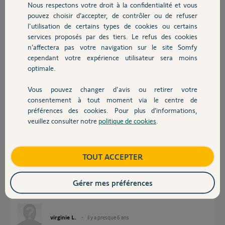
Nous respectons votre droit à la confidentialité et vous
Chauffage
pouvez choisir d’accepter, de contrôler ou de refuser
Réponses
l'utilisation de certains types de cookies ou certains
services proposés par des tiers. Le refus des cookies
Autres produits
n’affectera pas votre navigation sur le site Somfy
Bonjour Virginie
cependant votre expérience utilisateur sera moins
optimale.
N'avez-vous pas déjà créé un compte pour cette centrale ? Si tel est le
cas, c'est normal que vous ne puissiez pas le recréer et si vous avez
perdu vos identifiants de connexion, laissez ici le n° à 6 chiffres de votre
Vous pouvez changer d'avis ou retirer votre
centrale (il commence par 5 ou 6) et attendez qu'un Yellow vous
Devis avec un pro
consentement à tout moment via le centre de
contacte la semaine prochaine.
préférences des cookies. Pour plus d’informations,
Bonne journée !
veuillez consulter notre
politique de cookies
.
Contact
Jean-Luc B.
il y a presque 6 ans
Boutique
TOUT ACCEPTER
Gérer mes préférences
En local ça fonctionne mais quand je suis à distance je n’arrive pas à me
connecter
virginie L.
il y a presque 6 ans