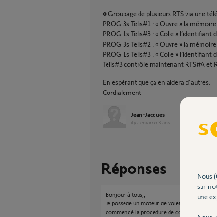
• Groupage de plusieurs RTS via une 
PROG 3s Telis#1 : « Ouvre » la mémoir
PROG 1s Telis#3 : « Colle » l’identifian
PROG 3s Telis#2 : « Ouvre » la mémoir
PROG 1s Telis#3 : « Colle » l’identifian
Telis#3 contrôle maintenant RTS#A et
En espérant que ça en aidera d'autres.
Cordialement
Jean-Jacques
il y a environ 3 ans
Réponses
Nous (
sur not
Bonjour à tous,,
une exp
Je possède un moteur de volet OXIMO TH RTS q
commencé la procedure de coupure de 2q, pui
Nous r