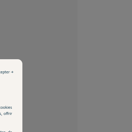
cepter →
cookies
, offrir
ter, de