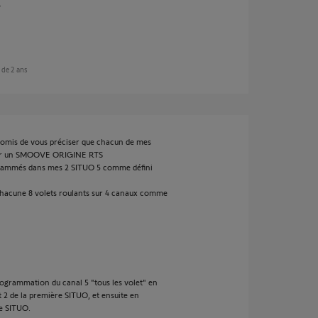
.
s de 2 ans
i omis de vous préciser que chacun de mes
é par un SMOOVE ORIGINE RTS
rammés dans mes 2 SITUO 5 comme défini
chacune 8 volets roulants sur 4 canaux comme
programmation du canal 5 "tous les volet" en
 2 de la première SITUO, et ensuite en
e SITUO.