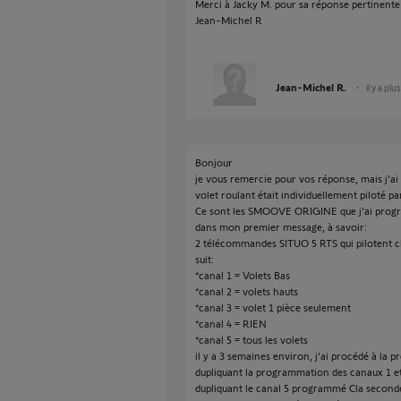
Merci à Jacky M. pour sa réponse pertinente
Jean-Michel R
Jean-Michel R.
il y a plu
Bonjour
je vous remercie pour vos réponse, mais j'a
volet roulant était individuellement pilot
Ce sont les SMOOVE ORIGINE que j'ai prog
dans mon premier message, à savoir:
2 télécommandes SITUO 5 RTS qui pilotent 
suit:
*canal 1 = Volets Bas
*canal 2 = volets hauts
*canal 3 = volet 1 pièce seulement
*canal 4 = RIEN
*canal 5 = tous les volets
il y a 3 semaines environ, j'ai procédé à la 
dupliquant la programmation des canaux 1 et
dupliquant le canal 5 programmé Cla second