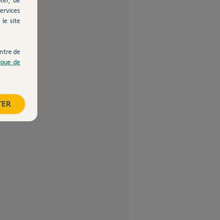
ervices
le site
ntre de
tique de
TER