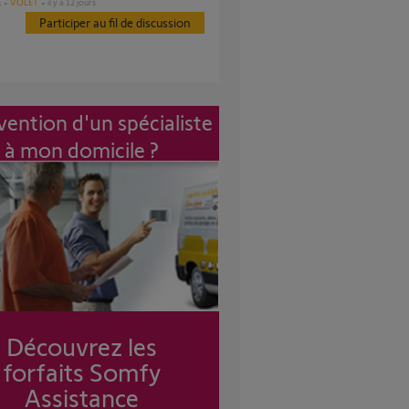
VOLET
il y a 12 jours
s
Participer au fil de discussion
vention d'un spécialiste
à mon domicile ?
Découvrez les
forfaits Somfy
Assistance