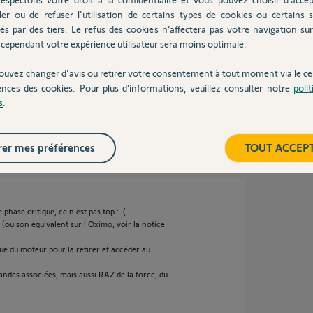
épondu" puis, au moment de réaperer la TC,
ler ou de refuser l'utilisation de certains types de cookies ou certains s
és par des tiers. Le refus des cookies n’affectera pas votre navigation sur 
ai voulu refaire la procedure 2s, 8s, 2s, mais là,
 .......
cependant votre expérience utilisateur sera moins optimale.
ndre la main sur mon moteur ?
s et à bientôt
ouvez changer d'avis ou retirer votre consentement à tout moment via le ce
ences des cookies. Pour plus d’informations, veuillez consulter notre
poli
s
.
ns
er mes préférences
TOUT ACCEP
phase critique, ce n'est pas top :-(
 (ou son équivalent sur l'Oximo, voir la notice
que du moteur pour la retirer et accéder au
des associées, mais aussi RAZ de la force, du