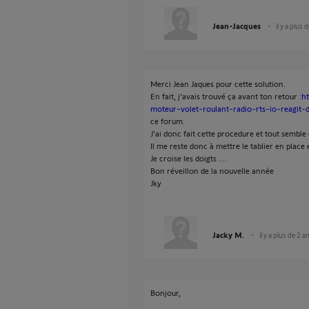
Jean-Jacques
il y a plus 
Merci Jean Jaques pour cette solution.
En fait, j'avais trouvé ça avant ton retour :
ht
moteur-volet-roulant-radio-rts-io-reagit-
ce forum.
J'ai donc fait cette procedure et tout semble 
Il me reste donc à mettre le tablier en place e
Je croise les doigts ....
Bon réveillon de la nouvelle année
Jky
Jacky M.
il y a plus de 2 a
Bonjour,