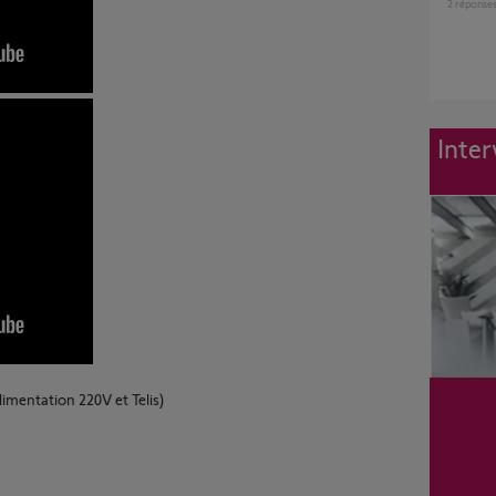
2
réponse
Inter
imentation 220V et Telis)