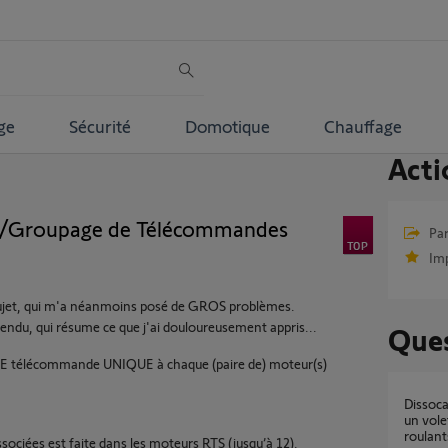
ge
Sécurité
Domotique
Chauffage
Acti
n/Groupage de Télécommandes
Par
Im
e sujet, qui m'a néanmoins posé de GROS problèmes.
ndu, qui résume ce que j'ai douloureusement appris...
Ques
NE télécommande UNIQUE à chaque (paire de) moteur(s)
dissocation d une telecommande somfy rts d
un vole
roulant
ciées est faite dans les moteurs RTS (jusqu’à 12).