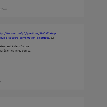
de 2 ans
tps://forum.somfy.fr/questions/1942922-faq-
double-coupure-alimentation-electrique
, sur
etre rentré dans l'ordre.
t régler les fin de course.
ns