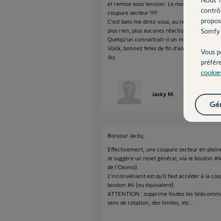
et remise sous tension. Le moteur à bien "r
contrô
coupure secteur !!!!!
propos
C'est balo me direz vous, au retour sécteur, j'
plus rien, plus aucunes réaction de mon OXIMO
Somfy 
Quelqu'un connaitrait-il un moyne de repre
Voilà, bonnez fetes de fin d'année 2023 à tou
Vous p
Jky
préfér
cookie
Jacky M.
il y a plus de 2 a
Gér
Bonjour Jacky,
Effectivement, une coupure secteur en pleine 
Je suggère un reset général, via le bouton #4
de l'Oximo).
L’inconvénient est qu'il faut accéder à la co
bouton #4 (ou équivalent).
ATTENTION : supprime toutes les télécomman
sens de rotation, des limites, etc…