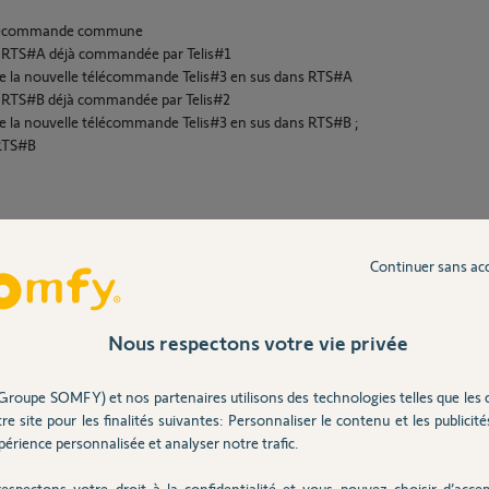
télécommande commune
e RTS#A déjà commandée par Telis#1
t de la nouvelle télécommande Telis#3 en sus dans RTS#A
e RTS#B déjà commandée par Telis#2
t de la nouvelle télécommande Telis#3 en sus dans RTS#B ;
 RTS#B
Continuer sans ac
Nous respectons votre vie privée
Partager cette question
Groupe SOMFY) et nos partenaires utilisons des technologies telles que les 
re site pour les finalités suivantes: Personnaliser le contenu et les publicités
érience personnalisée et analyser notre trafic.
ue j'ai voulu réinitialiser. J'ai donc
s remise sous tension 8s, puis recoupure 2 s
espectons votre droit à la confidentialité et vous pouvez choisir d’accep