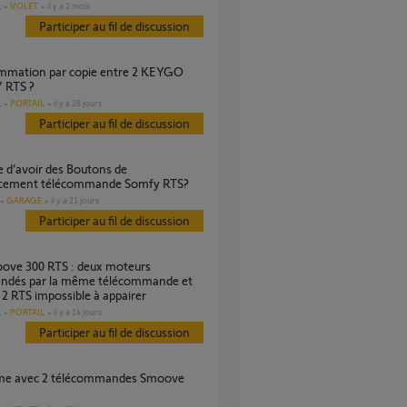
VOLET
il y a 2 mois
s
Participer au fil de discussion
 RTS ?
PORTAIL
il y a 28 jours
s
Participer au fil de discussion
cement télécommande Somfy RTS?
GARAGE
il y a 21 jours
Participer au fil de discussion
dés par la même télécommande et
2 RTS impossible à appairer
PORTAIL
il y a 14 jours
s
Participer au fil de discussion