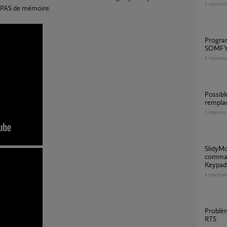
5
réponse
 PAS de mémoire.
Programmation par copie entre 2 KEYGO
SOMFY
6
réponse
Possible d’avoir des Boutons de
rempla
1
réponse
SlidyMoove 300 RTS : deux moteurs
comman
Keypad 
4
réponse
Problème avec 2 télécommandes Smoove
RTS