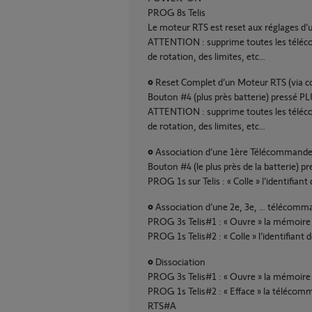
PROG 8s Telis
Le moteur RTS est reset aux réglages d’
ATTENTION : supprime toutes les téléco
de rotation, des limites, etc…
• Reset Complet d’un Moteur RTS (via co
Bouton #4 (plus près batterie) pressé PL
ATTENTION : supprime toutes les téléco
de rotation, des limites, etc…
• Association d’une 1ère Télécommande à
Bouton #4 (le plus près de la batterie) p
PROG 1s sur Telis : « Colle » l’identifia
• Association d’une 2e, 3e, … télécom
PROG 3s Telis#1 : « Ouvre » la mémoir
PROG 1s Telis#2 : « Colle » l’identifian
• Dissociation
PROG 3s Telis#1 : « Ouvre » la mémoir
PROG 1s Telis#2 : « Efface » la télécom
RTS#A