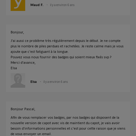
Maud F.
il y a environ 6 ans
Bonjour,
J’ai aussi ce problème très régulièrement depuis le début. Je ne compte
plus le nombre de piles perdues et rachetées. Je reste calme mais je vous
ajoute que c’est fatiguant à la longue.
Pouvez vous nous fournir des badges qui soient mieux fixés svp ?
Merci d’avance,
Elsa
Elsa
il y a environ 6 ans
Bonjour Pascal,
Afin de vous remplacer vos badges, par nos badges qui disposent de la
nouvelle version de capot avec vis de maintient du capot, je vais avoir
besoin d'informations personnelles et c'est pour cette raison que je viens
de vous envoyer un email.