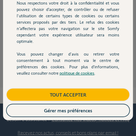
Nous respectons votre droit à la confidentialité et vous
FAQ Somfy : Existe-t-il toujours une offre de
Chauffage
parrainnage et ou de fidélité Somfy ?
pouvez choisir d’accepter, de contrôler ou de refuser
l'utilisation de certains types de cookies ou certains
1
réponse
SERVICES
il y a plus de 6 ans
services proposés par des tiers. Le refus des cookies
Autres produits
n’affectera pas votre navigation sur le site Somfy
cependant votre expérience utilisateur sera moins
Quelle est la différence entre un produit acheté chez
optimale.
un pro et en Grande Surface de Bricolage?
1
réponse
SERVICES
il y a plus de 12 ans
Vous pouvez changer d'avis ou retirer votre
Devis avec un pro
consentement à tout moment via le centre de
préférences des cookies. Pour plus d’informations,
veuillez consulter notre
politique de cookies
.
En voir plus
Contact
Boutique
TOUT ACCEPTER
Haut de page
Gérer mes préférences
Besoin d’assistance ?
Consultez nos vidéos, notices et FAQ
Recevez nos actus, conseils et bons plans par email !