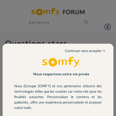
Particuliers
Professionnels
Forum
Questions stars
Volet
Continuer sans accepter →
Portail
Aucune question
En voir plus
Garage
Nous respectons votre vie privée
Nous (Groupe SOMFY) et nos partenaires utilisons des
Sécurité
technologies telles que les cookies sur notre site pour les
finalités suivantes: Personnaliser le contenu et les
FAQ Services
publicités, offrir une expérience personnalisée et analyser
Domotique
notre trafic.